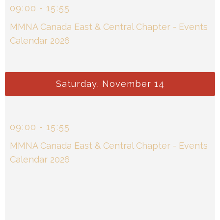
09
:
00
-
15
:
55
MMNA Canada East & Central Chapter - Events
Calendar 2026
Saturday, November 14
09
:
00
-
15
:
55
MMNA Canada East & Central Chapter - Events
Calendar 2026