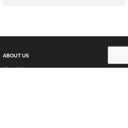
ABOUT US
About Us
Akhil Bharat Varshiya Maheshwari Mahasabha
Maheshwari Khaanps Gautras & Sub Khaanps
President’s Message
Contact Us
Important Documents